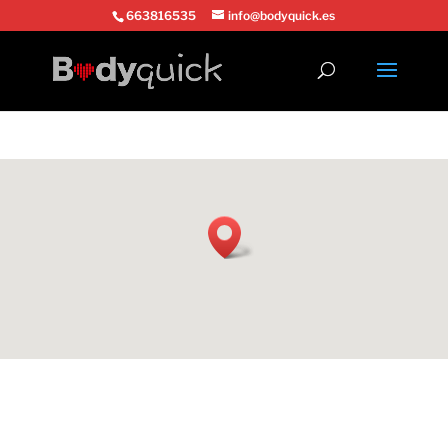
663816535
info@bodyquick.es