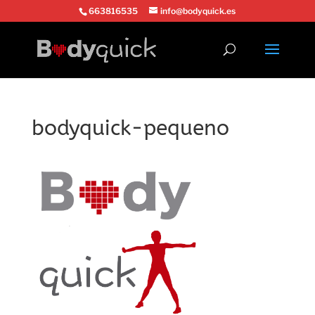
663816535
info@bodyquick.es
bodyquick-pequeno