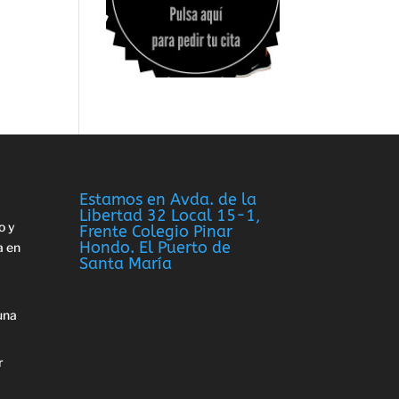
Estamos en Avda. de la
Libertad 32 Local 15-1,
o y
Frente Colegio Pinar
Hondo. El Puerto de
a en
Santa María
una
r