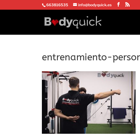
663816535
info@bodyquick.es
entrenamiento-perso