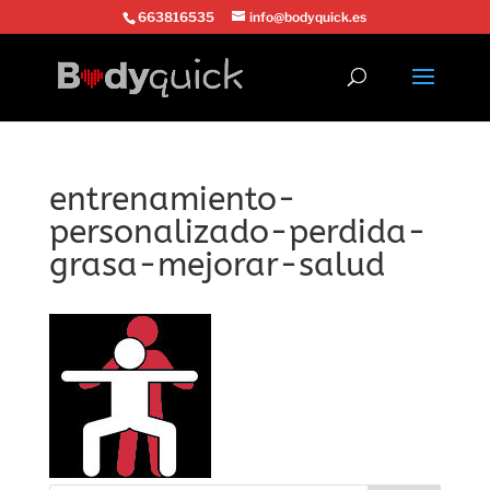
663816535
info@bodyquick.es
entrenamiento-
personalizado-perdida-
grasa-mejorar-salud