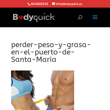
663816535
info@bodyquick.es
perder-peso-y-grasa-
en-el-puerto-de-
Santa-Maria