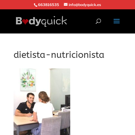
663816535
info@bodyquick.es
dietista-nutricionista