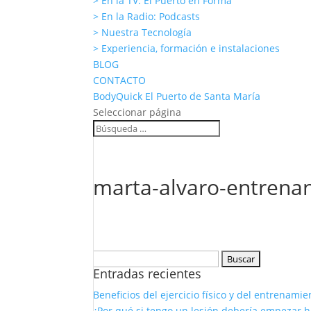
> En la TV: El Puerto en Forma
> En la Radio: Podcasts
> Nuestra Tecnología
> Experiencia, formación e instalaciones
BLOG
CONTACTO
BodyQuick El Puerto de Santa María
Seleccionar página
marta-alvaro-entrenan
Buscar:
Entradas recientes
Beneficios del ejercicio físico y del entrenam
¿Por qué si tengo un lesión debería empezar 