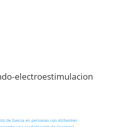
do-electroestimulacion
iento de fuerza en personas con Alzheimer
haciendo una readaptación de lesiones?