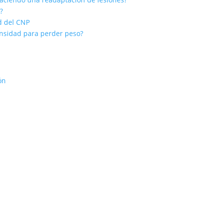
?
ad del CNP
ensidad para perder peso?
ón