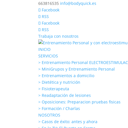
663816535
info@bodyquick.es
Facebook
RSS
Facebook
RSS
Trabaja con nosotros
INICIO
SERVICIOS
> Entrenamiento Personal ELECTROESTIMULA
> MiniGrupos y Entrenamiento Personal
> Entrenamientos a domicilio
> Dietética y nutrición
> Fisioterapeuta
> Readaptación de lesiones
> Oposiciones: Preparacion pruebas fisicas
> Formación / Charlas
NOSOTROS
> Casos de éxito: antes y ahora