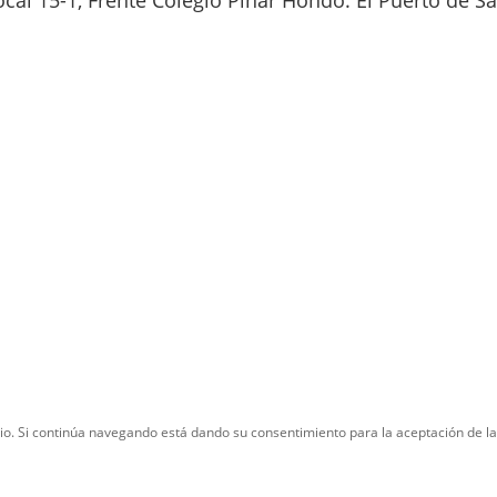
ocal 15-1, Frente Colegio Pinar Hondo. El Puerto de S
ario. Si continúa navegando está dando su consentimiento para la aceptación de 