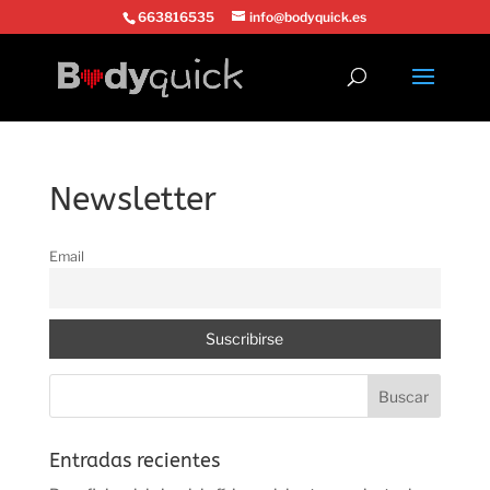
663816535
info@bodyquick.es
Newsletter
Email
Entradas recientes