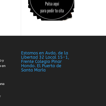
Estamos en Avda. de la
Libertad 32 Local 15-1,
o y
Frente Colegio Pinar
Hondo. El Puerto de
a en
Santa María
una
r