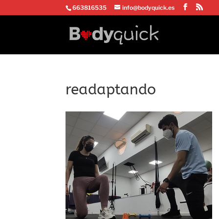
663816535
info@bodyquick.es
readaptando