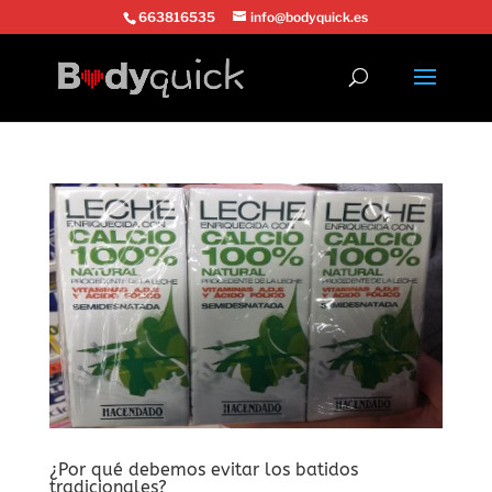
663816535
info@bodyquick.es
¿Por qué debemos evitar los batidos
tradicionales?