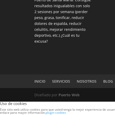
resultados inigualables con solo
2 sesiones por semana (perder
peso, grasa, tonificar, reducir
dolores de espalda, reducir
celulitis, mejorar rendimiento
deportivo, etc.) ¿Cuál es tu
excusa?
INICIO
SERVICIOS
NOSOTROS
BLOG
Diseñado por
Puerto Web
Uso de cookies
Este sitio web utiliza cookies para que usted tenga la mejor experiencia de usu
enlace para mayor información.
plugin cookies