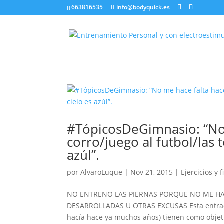
663816535
info@bodyquick.es
#TópicosDeGimnasio: “No
corro/juego al futbol/las 
azúl”.
por
AlvaroLuque
|
Nov 21, 2015
|
Ejercicios y f
NO ENTRENO LAS PIERNAS PORQUE NO ME HAC
DESARROLLADAS U OTRAS EXCUSAS Esta entrada
hacía hace ya muchos años) tienen como objet