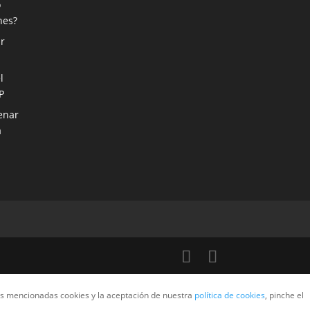
o
nes?
r
l
P
enar
a
las mencionadas cookies y la aceptación de nuestra
política de cookies
, pinche el