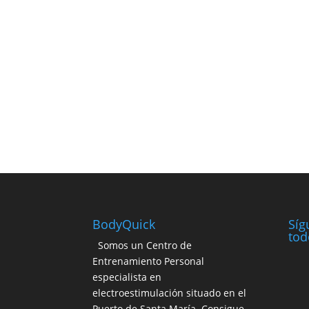
BodyQuick
Síg
tod
Somos un Centro de
Entrenamiento Personal
especialista en
electroestimulación situado en el
Puerto de Santa María. Consigue