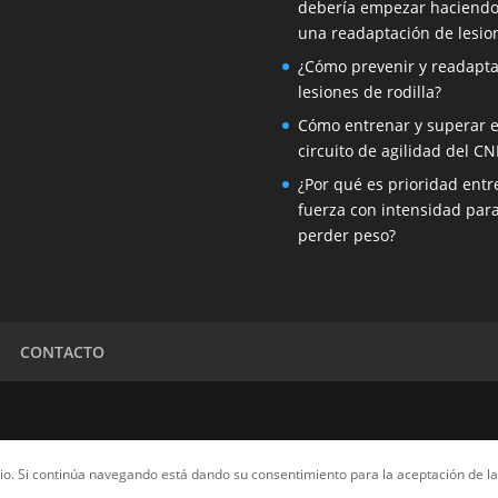
debería empezar haciend
una readaptación de lesio
¿Cómo prevenir y readapta
lesiones de rodilla?
Cómo entrenar y superar e
circuito de agilidad del CN
¿Por qué es prioridad entr
fuerza con intensidad par
perder peso?
CONTACTO
ario. Si continúa navegando está dando su consentimiento para la aceptación de 