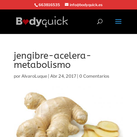
663816535
info@bodyquick.es
jengibre-acelera-
metabolismo
por
AlvaroLuque
|
Abr 24, 2017
|
0 Comentarios