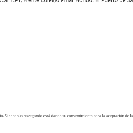
ocal 15-1, Frente Colegio Pinar Hondo. El Puerto de S
ario. Si continúa navegando está dando su consentimiento para la aceptación de 