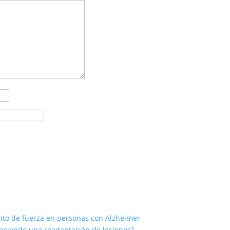
iento de fuerza en personas con Alzheimer
haciendo una readaptación de lesiones?