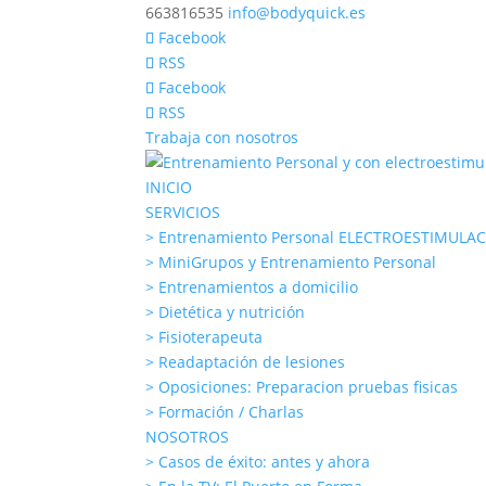
663816535
info@bodyquick.es
Facebook
RSS
Facebook
RSS
Trabaja con nosotros
INICIO
SERVICIOS
> Entrenamiento Personal ELECTROESTIMULA
> MiniGrupos y Entrenamiento Personal
> Entrenamientos a domicilio
> Dietética y nutrición
> Fisioterapeuta
> Readaptación de lesiones
> Oposiciones: Preparacion pruebas fisicas
> Formación / Charlas
NOSOTROS
> Casos de éxito: antes y ahora