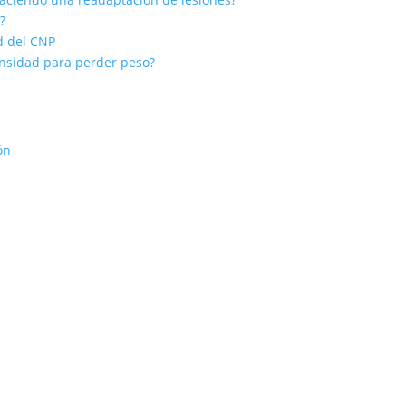
?
ad del CNP
ensidad para perder peso?
ón