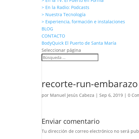
> En la TV: El Puerto en Forma
> En la Radio: Podcasts
> Nuestra Tecnología
> Experiencia, formación e instalaciones
BLOG
CONTACTO
BodyQuick El Puerto de Santa María
Seleccionar página
recorte-run-embarazo
por
Manuel Jesús Cabeza
|
Sep 6, 2019
|
0 Co
Enviar comentario
Tu dirección de correo electrónico no será pub