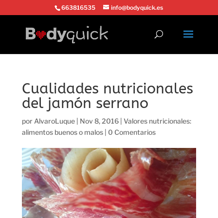
663816535
info@bodyquick.es
Cualidades nutricionales
del jamón serrano
por
AlvaroLuque
|
Nov 8, 2016
|
Valores nutricionales:
alimentos buenos o malos
|
0 Comentarios