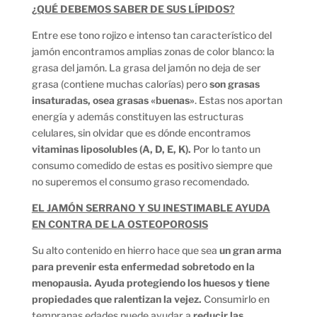
¿QUÉ DEBEMOS SABER DE SUS LÍPIDOS?
Entre ese tono rojizo e intenso tan característico del
jamón encontramos amplias zonas de color blanco: la
grasa del jamón. La grasa del jamón no deja de ser
grasa (contiene muchas calorías) pero
son grasas
insaturadas, osea grasas «buenas»
. Estas nos aportan
energía y además constituyen las estructuras
celulares, sin olvidar que es dónde encontramos
vitaminas liposolubles (A, D, E, K).
Por lo tanto un
consumo comedido de estas es positivo siempre que
no superemos el consumo graso recomendado.
EL JAMÓN SERRANO Y SU INESTIMABLE AYUDA
EN CONTRA DE LA OSTEOPOROSIS
Su alto contenido en hierro hace que sea
un gran arma
para prevenir esta enfermedad sobretodo en la
menopausia. Ayuda protegiendo los huesos y tiene
propiedades que ralentizan la vejez.
Consumirlo en
tempranas edades puede ayudar a
reducir las