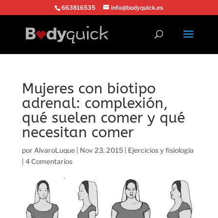
663816535
info@bodyquick.es
Mujeres con biotipo
adrenal: complexión,
qué suelen comer y qué
necesitan comer
por
AlvaroLuque
|
Nov 23, 2015
|
Ejercicios y fisiología
|
4 Comentarios