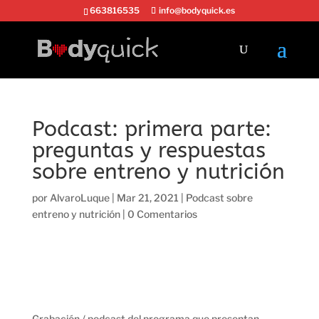
663816535
info@bodyquick.es
Podcast: primera parte:
preguntas y respuestas
sobre entreno y nutrición
por
AlvaroLuque
|
Mar 21, 2021
|
Podcast sobre
entreno y nutrición
|
0 Comentarios
Grabación / podcast del programa que presentan