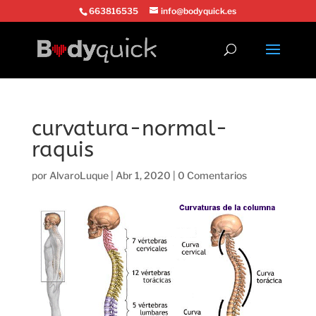
663816535
info@bodyquick.es
curvatura-normal-
raquis
por
AlvaroLuque
|
Abr 1, 2020
|
0 Comentarios