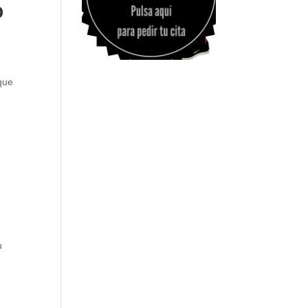
O
que
u