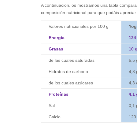
A continuación, os mostramos una tabla comparati
composición nutricional para que podáis apreciar
Valores nutricionales por 100 g
Yog
Energía
124
Grasas
10 
de las cuales saturadas
6,5 
Hidratos de carbono
4,3 
de los cuales azúcares
4,3 
Proteínas
4,1 
Sal
0,1 
Calcio
120