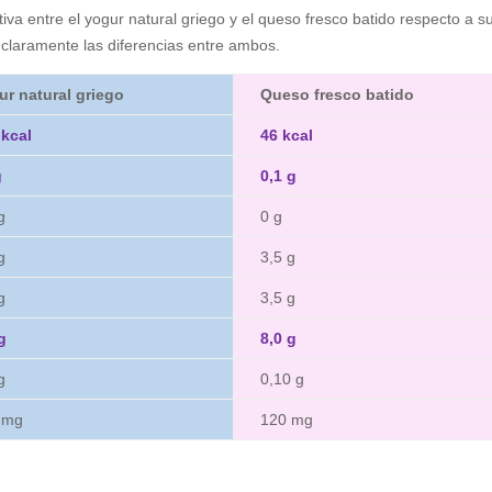
va entre el yogur natural griego y el queso fresco batido respecto a s
 claramente las diferencias entre ambos.
ur natural griego
Queso fresco batido
 kcal
46 kcal
g
0,1 g
g
0 g
g
3,5 g
g
3,5 g
g
8,0 g
g
0,10 g
 mg
120 mg