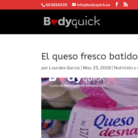
663816535
info@bodyquick.es
El queso fresco batido
por
Lourdes Garcia
|
May 25, 2018
|
Nutrición y