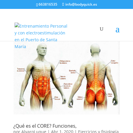
663816535
info@bodyquick.es
¿Qué es el CORE? Funciones,
por
AlvaroLuque
|
Abr 1, 2020
|
Ejercicios y fisiología