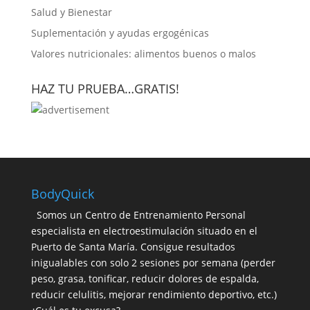
Salud y Bienestar
Suplementación y ayudas ergogénicas
Valores nutricionales: alimentos buenos o malos
HAZ TU PRUEBA…GRATIS!
BodyQuick
Somos un Centro de Entrenamiento Personal
especialista en electroestimulación situado en el
Puerto de Santa María. Consigue resultados
inigualables con solo 2 sesiones por semana (perder
peso, grasa, tonificar, reducir dolores de espalda,
reducir celulitis, mejorar rendimiento deportivo, etc.)