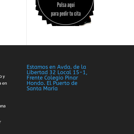
Estamos en Avda. de la
Libertad 32 Local 15-1,
o y
Frente Colegio Pinar
Hondo. El Puerto de
a en
Santa María
una
r