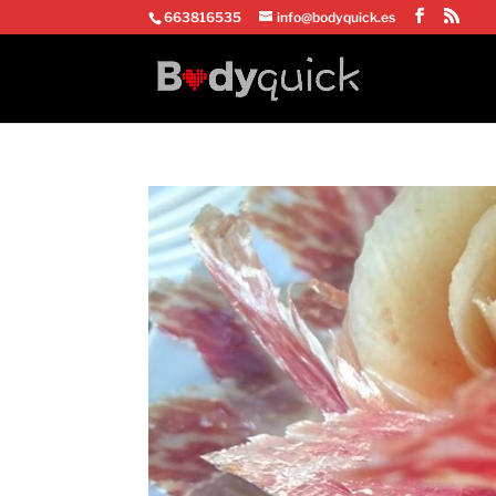
663816535
info@bodyquick.es