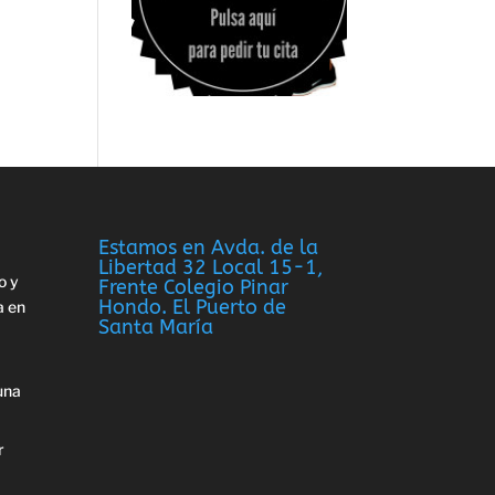
Estamos en Avda. de la
Libertad 32 Local 15-1,
o y
Frente Colegio Pinar
Hondo. El Puerto de
a en
Santa María
una
r