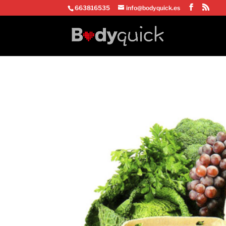
663816535
info@bodyquick.es