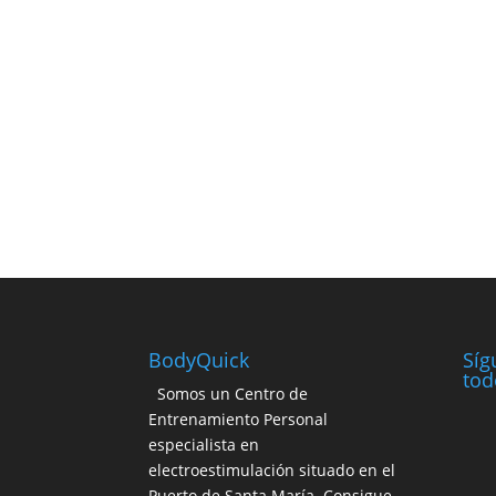
BodyQuick
Síg
tod
Somos un Centro de
Entrenamiento Personal
especialista en
electroestimulación situado en el
Puerto de Santa María. Consigue