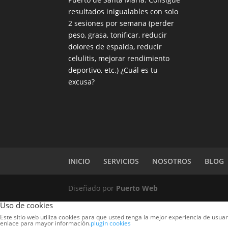
resultados inigualables con solo
2 sesiones por semana (perder
peso, grasa, tonificar, reducir
dolores de espalda, reducir
celulitis, mejorar rendimiento
deportivo, etc.) ¿Cuál es tu
excusa?
INICIO
SERVICIOS
NOSOTROS
BLOG
Diseñado por
Puerto Web
Uso de cookies
Este sitio web utiliza cookies para que usted tenga la mejor experiencia de usu
enlace para mayor información.
plugin cookies