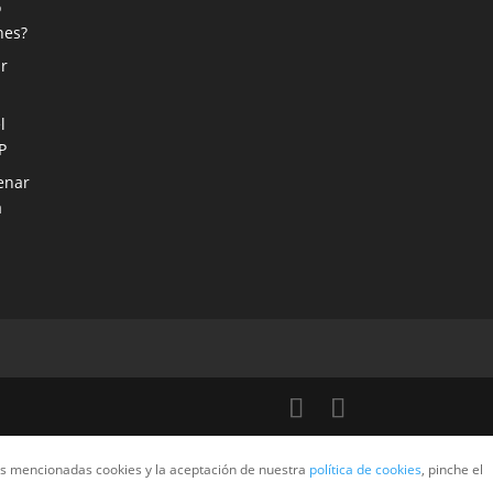
o
nes?
r
l
P
enar
a
las mencionadas cookies y la aceptación de nuestra
política de cookies
, pinche el