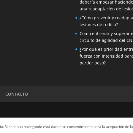
debería empezar haciend
una readaptación de lesio
¿Cómo prevenir y readapta
lesiones de rodilla?
Cómo entrenar y superar e
circuito de agilidad del CN
¿Por qué es prioridad entr
fuerza con intensidad par
perder peso?
CONTACTO
ario. Si continúa navegando está dando su consentimiento para la aceptación de 