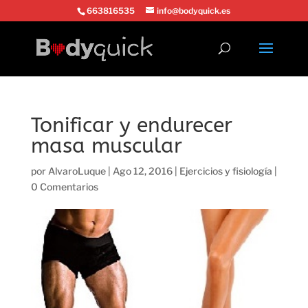
663816535
info@bodyquick.es
Tonificar y endurecer
masa muscular
por
AlvaroLuque
|
Ago 12, 2016
|
Ejercicios y fisiología
|
0 Comentarios