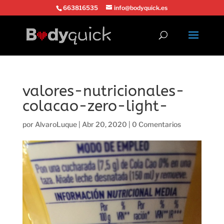
663816535
info@bodyquick.es
valores-nutricionales-
colacao-zero-light-
por
AlvaroLuque
|
Abr 20, 2020
|
0 Comentarios