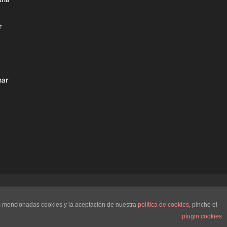
r
nar
as mencionadas cookies y la aceptación de nuestra
política de cookies
, pinche el
plugin cookies