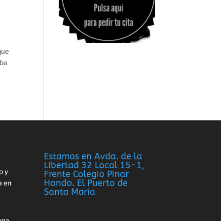
que
aba
Estamos en Avda. de la
Libertad 32 Local 15-1,
o y
Frente Colegio Pinar
Hondo. El Puerto de
a en
Santa María
una