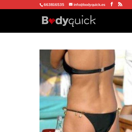
663816535
info@bodyquick.es