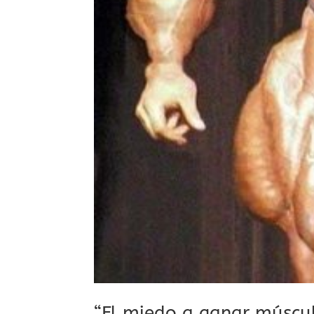
“El miedo a ganar múscul