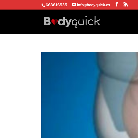
663816535
info@bodyquick.es