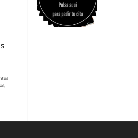
os
ntes
os,